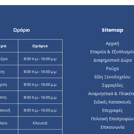
Ωράριο
Sitemap
Αρχική
έρα
Ωράριο
Εταιρεία & Εξοπλισμό
τέρα
8:00 π.μ.–16:00 μ.μ
Διαφημιστικά Δώρα
Ρούχα
ίτη
8:00 π.μ.–16:00 μ.μ
Είδη Ξενοδοχείου
άρτη
8:00 π.μ.–16:00 μ.μ
Σφραγίδες
Αναμνηστικά & Πλακέτ
πτη
8:00 π.μ.–16:00 μ.μ
Ειδικές Κατασκευές
σκευή
8:00 π.μ.–16:00 μ.μ
Επιγραφές
Πολιτική Επιστροφών
βατο
Κλειστά
Επικοινωνία