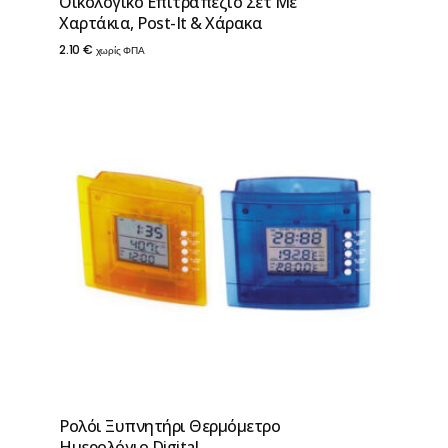
Οικολογικό Επιτραπέζιο Σετ Με
Χαρτάκια, Post-It & Χάρακα
2.10
€
χωρίς ΦΠΑ
Ρολόι Ξυπνητήρι Θερμόμετρο
Ημερολόγιο Digital