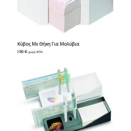
Κύβος Με Θήκη Για Μολύβια
1.90
€
χωρίς ΦΠΑ