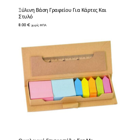
Ξύλινη Βάση Γραφείου Για Κάρτες Και
Στυλό
8.00
€
χωρίς ΦΠΑ