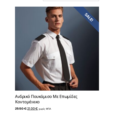
SALE!
Ανδρικό Πουκάμισο Με Επωμίδες
Κοντομάνικο
Original
Η
25.50
€
21.00
€
χωρίς ΦΠΑ