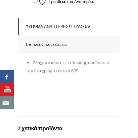
Προσθήκη στα Αγαπημένα
Χρωμάτων
quantity
TΥΠΩΜΑ ΑΝΑΠΤΗΡΕΣ/ΣΤΥΛΟ UV
Επιπλέον πληροφορίες
Eλάχιστο κόστος εκτύπωσης προϊόντων
για ένα χρώμα ειναι τα 60€
Σχετικά προϊόντα