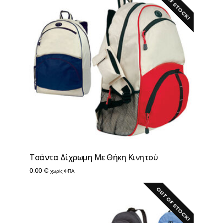
OUT OF STOCK!
Τσάντα Δίχρωμη Με Θήκη Κινητού
0.00
€
χωρίς ΦΠΑ
OUT OF STOCK!