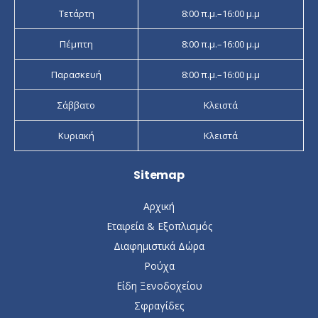
Τετάρτη
8:00 π.μ.–16:00 μ.μ
Πέμπτη
8:00 π.μ.–16:00 μ.μ
Παρασκευή
8:00 π.μ.–16:00 μ.μ
Σάββατο
Κλειστά
Κυριακή
Κλειστά
Sitemap
Αρχική
Εταιρεία & Εξοπλισμός
Διαφημιστικά Δώρα
Ρούχα
Είδη Ξενοδοχείου
Σφραγίδες