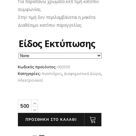
Για παραπάνω χρώματα κλπ τιμή κατόπιν
συμφωνίας.
Στην τιμή δεν περιλαμβάνεται η μακέτα
Διαθέσιμο κατόπιν παραγγελίας
Είδος Εκτύπωσης
Κωδικός προϊόντος:
002503
Κατηγορίες:
Αναπτήρες
,
Διαφημιστικά Δώρα
,
Ηλεκτρονικοί
Αναπτήρας
Frosted
με
ΠΡΟΣΘΗΚΗ ΣΤΟ ΚΑΛΑΘΙ
CR
set