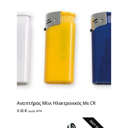
Aναπτήρας Μίνι Ηλεκτρονικός Με CR
0.22
€
χωρίς ΦΠΑ