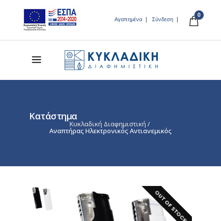
0
Αγαπημένα
Σύνδεση
Κατάστημα
Κυκλαδική Διαφημιστική
/
Aναπτήρας Hλεκτρονικός Αντιανεμικός
OUT OF STOCK!