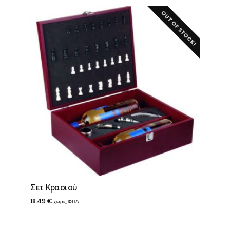
OUT OF STOCK!
Σετ Κρασιού
18.49
€
χωρίς ΦΠΑ