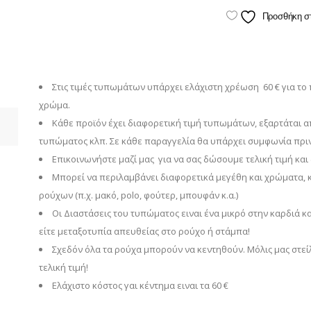
quantity
Προσθήκη σ
Στις τιμές τυπωμάτων υπάρχει ελάχιστη χρέωση 60 € για το
χρώμα.
Κάθε προϊόν έχει διαφορετική τιμή τυπωμάτων, εξαρτάται α
τυπώματος κλπ. Σε κάθε παραγγελία θα υπάρχει συμφωνία πριν 
Επικοινωνήστε μαζί μας για να σας δώσουμε τελική τιμή και 
Μπορεί να περιλαμβάνει διαφορετικά μεγέθη και χρώματα, 
ρούχων (π.χ. μακό, polo, φούτερ, μπουφάν κ.α.)
Οι Διαστάσεις του τυπώματος ειναι ένα μικρό στην καρδιά κ
είτε μεταξοτυπία απευθείας στο ρούχο ή στάμπα!
Σχεδόν όλα τα ρούχα μπορούν να κεντηθούν. Μόλις μας στεί
τελική τιμή!
Eλάχιστο κόστος γαι κέντημα ειναι τα 60 €