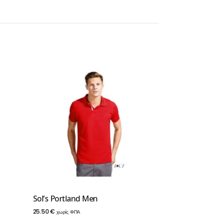
Sol’s Portland Men
25.50
€
χωρίς ΦΠΑ