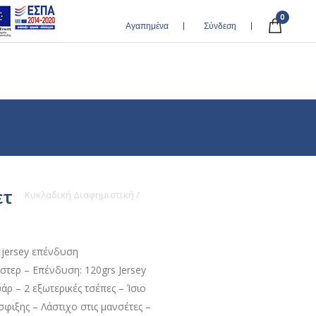
0
Αγαπημένα
Σύνδεση
ετ
Κυκλαδική Διαφημιστική
/
Αντιανεμικό Τζάκετ
 jersey επένδυση
στερ – Επένδυση: 120grs Jersey
άρ – 2 εξωτερικές τσέπες – Ίσιο
φιξης – Λάστιχο στις μανσέτες –