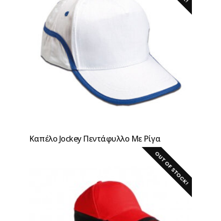
Καπέλo Jockey Πεντάφυλλο Με Ρίγα
OUT OF STOCK!