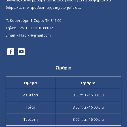
δώρα και την προβολή της επιχείρησής σας.
Π. Κουντούρη 1, Σύρος ΤΚ 841 00
Τηλέφωνο:
+30 22810 88012
Email:
kikladiki@gmail.com
Ωράριο
Ημέρα
Ωράριο
Δευτέρα
8:00 π.μ.–16:00 μ.μ
Τρίτη
8:00 π.μ.–16:00 μ.μ
Τετάρτη
8:00 π.μ.–16:00 μ.μ