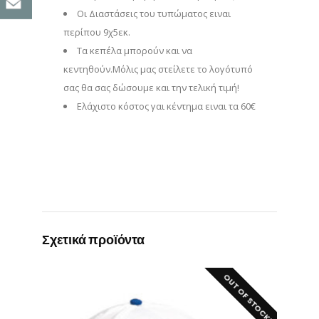
Οι Διαστάσεις του τυπώματος ειναι
περίπου 9χ5εκ.
Τα κεπέλα μπορούν και να
κεντηθούν.Μόλις μας στείλετε το λογότυπό
σας θα σας δώσουμε και την τελική τιμή!
Eλάχιστο κόστος γαι κέντημα ειναι τα 60€
Σχετικά προϊόντα
OUT OF STOCK!