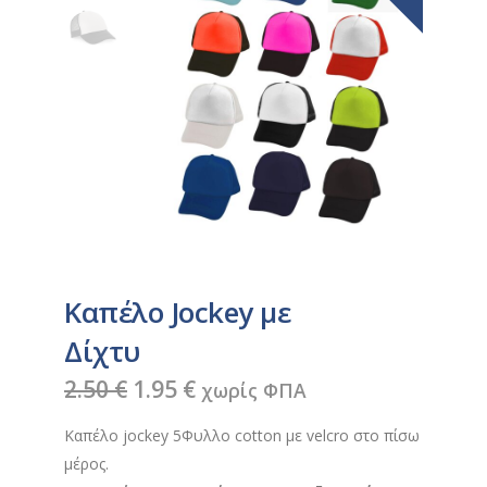
Καπέλο Jockey με
Δίχτυ
Original
Η
2.50
€
1.95
€
χωρίς ΦΠΑ
price
τρέχουσα
Καπέλο jockey 5Φυλλο cotton με velcro στο πίσω
was:
τιμή
μέρος.
2.50 €.
είναι: