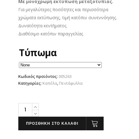
Με μονόχρωμη εκτύπωση μεταξοτυπίας.
1.95 €.
Για μεγαλύτερες ποσότητες και περισσότερα
χρώματα εκτύπωσης, τιμή κατόπιν συνεννόησης.
Δυνατότητα κεντήματος.
Διαθέσιμο κατόπιν παραγγελίας
Τύπωμα
Κωδικός προϊόντος:
005263
Κατηγορίες:
Καπέλα
,
Πεντάφυλλα
Καπέλο
Jockey
με
ΠΡΟΣΘΗΚΗ ΣΤΟ ΚΑΛΑΘΙ
Δίχτυ
quantity