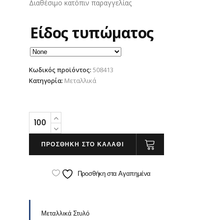
Διαθέσιμο κατόπιν παραγγελίας
Είδος τυπώματος
Κωδικός προϊόντος:
508413
Κατηγορία:
Μεταλλικά
Διαφημιστικά
Στυλό
αλουμινίου
ΠΡΟΣΘΗΚΗ ΣΤΟ ΚΑΛΑΘΙ
σε
5
Προσθήκη στα Αγαπημένα
χρώματα
quantity
Μεταλλικά Στυλό