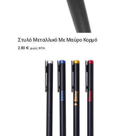
Στυλό Μεταλλικό Με Μαύρο Κορμό
2.80
€
χωρίς ΦΠΑ