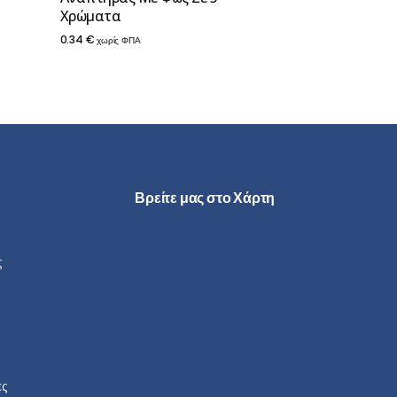
Χρώματα
0.34
€
χωρίς ΦΠΑ
Βρείτε μας στο Χάρτη
ς
ες