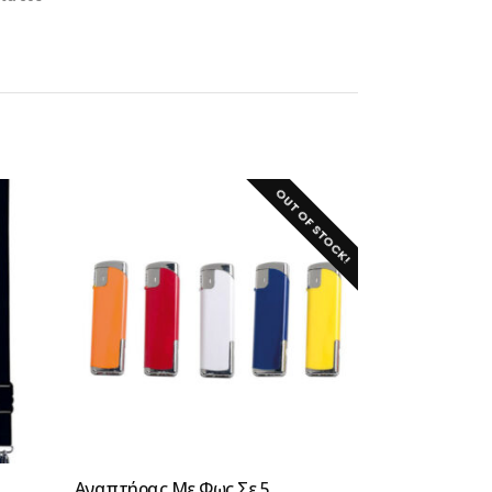
OUT OF STOCK!
Αναπτήρας Με Φως Σε 5