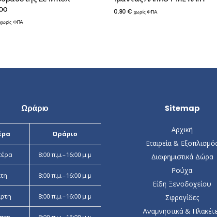
oo
0.80
€
χωρίς ΦΠΑ
χωρίς ΦΠΑ
Ωράριο
Sitemap
Αρχική
έρα
Ωράριο
Εταιρεία & Εξοπλισμό
τέρα
8:00 π.μ.–16:00 μ.μ
Διαφημιστικά Δώρα
Ρούχα
ίτη
8:00 π.μ.–16:00 μ.μ
Είδη Ξενοδοχείου
άρτη
8:00 π.μ.–16:00 μ.μ
Σφραγίδες
Αναμνηστικά & Πλακέτ
πτη
8:00 π.μ.–16:00 μ.μ