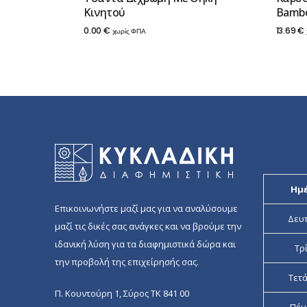
Κινητού
Bamb
0.00
€
13.69
€
χωρίς ΦΠΑ
Ημ
Επικοινωνήστε μαζί μας για να αναλύσουμε
Δευ
μαζί τις δικές σας ανάγκες και να βρούμε την
ιδανική λύση για τα διαφημιστικά δώρα και
Τρ
την προβολή της επιχείρησής σας.
Τετ
Π. Κουντούρη 1, Σύρος ΤΚ 841 00
Πέμ