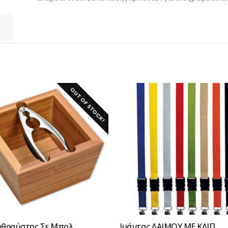
OUT OF STOCK!
θραύστης Σε Mπoλ
Ιμάντας ΛΑΙΜΟΥ ΜΕ ΚΛΙΠ