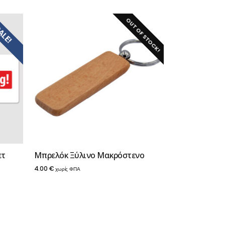
OUT OF STOCK!
ALE!
ετ
Μπρελόκ Ξύλινο Μακρόστενο
4.00
€
χωρίς ΦΠΑ