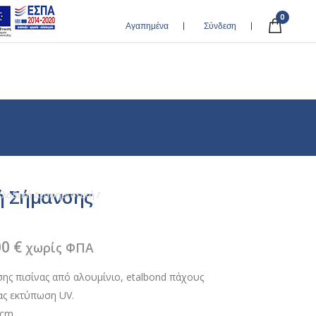
0
Αγαπημένα
Σύνδεση
ή Σήμανσης
κλαδική Διαφημιστική
/
Επιγραφή Σήμανσης Πισίνας
ginal
Η
00
€
χωρίς ΦΠΑ
ce
τρέχουσα
ης πισίνας από αλουμίνιο, etalbond πάχους
:
τιμή
ς εκτύπωση UV.
0 €.
είναι:
 cm.