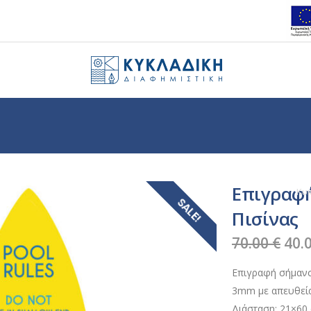
Επιγραφ
Κυ
SALE!
Πισίνας
Ori
70.00
€
40.
pri
Επιγραφή σήμανσ
was
3mm με απευθεία
70.0
Διάσταση: 21×60