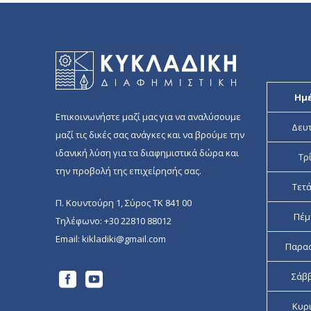
10.00 €.
είναι:
5.00 €.
Ημ
Επικοινωνήστε μαζί μας για να αναλύσουμε
Δευ
μαζί τις δικές σας ανάγκες και να βρούμε την
ιδανική λύση για τα διαφημιστικά δώρα και
Τρ
την προβολή της επιχείρησής σας.
Τετ
Π. Κουντούρη 1, Σύρος ΤΚ 841 00
Πέμ
Τηλέφωνο:
+30 22810 88012
Email:
kikladiki@gmail.com
Παρα
Σάβ
Κυρ