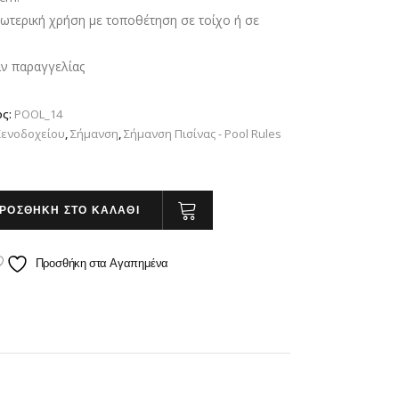
40.00 €.
ωτερική χρήση με τοποθέτηση σε τοίχο ή σε
ιν παραγγελίας
ος:
POOL_14
Ξενοδοχείου
,
Σήμανση
,
Σήμανση Πισίνας - Pool Rules
ΡΟΣΘΗΚΗ ΣΤΟ ΚΑΛΑΘΙ
Προσθήκη στα Αγαπημένα