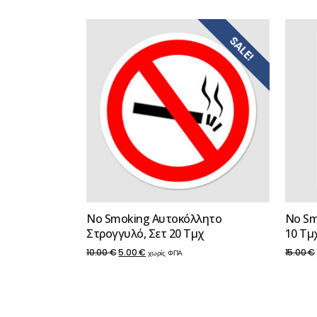
SALE!
No Smoking Αυτοκόλλητο
No Sm
Στρογγυλό, Σετ 20 Τμχ
10 Τμ
Original
Η
10.00
€
5.00
€
15.00
€
χωρίς ΦΠΑ
price
τρέχουσα
was:
τιμή