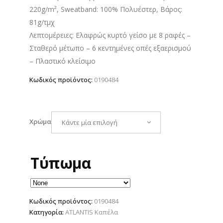
9.50 €.
είναι:
220g/m², Sweatband: 100% Πολυέστερ, Βάρος:
8.10 €.
81g/τμχ
Λεπτομέρειες: Ελαφρώς κυρτό γείσο με 8 ραφές –
Σταθερό μέτωπο – 6 κεντημένες οπές εξαερισμού
– Πλαστικό κλείσιμο
Κωδικός προϊόντος:
0190484
Χρώμα
Κάντε μία επιλογή
Τύπωμα
Κωδικός προϊόντος:
0190484
Κατηγορία:
ATLANTIS Καπέλα