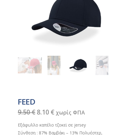
FEED
Original
Η
9.50
€
8.10
€
χωρίς ΦΠΑ
price
τρέχουσα
Εξάφυλλο καπέλο τζοκεϊ σε jersey
was:
τιμή
Σύνθεση : 87% Βαμβάκι – 13% Πολυέστερ,