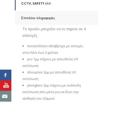
CCTV, SAFETY κλπ
Επιπλέον πληροφορίες
Το προϊόν μπορείτε να το παρετε σε 4
επιλογές
Αυτοκόλλητο αδιάβροχο με αντοχές
στον ήλιο έως 3 χρόνια
pvc 1μμ πάχους με απευθείας UV
εκτύπωση
Αλουμίνιο 3μμ με απευθέιας UV
εκτύπωση
plexiglass 3μμ πάχους με ανάποδη
εκτύπωση απο μέσα για να δίνει την
αίσθηση του τζαμιού