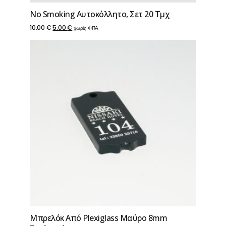
No Smoking Αυτοκόλλητο, Σετ 20 Τμχ
Original
Η
10.00
€
5.00
€
χωρίς ΦΠΑ
price
τρέχουσα
was:
τιμή
10.00 €.
είναι:
5.00 €.
Μπρελόκ Από Ρlexiglass Μαύρο 8mm