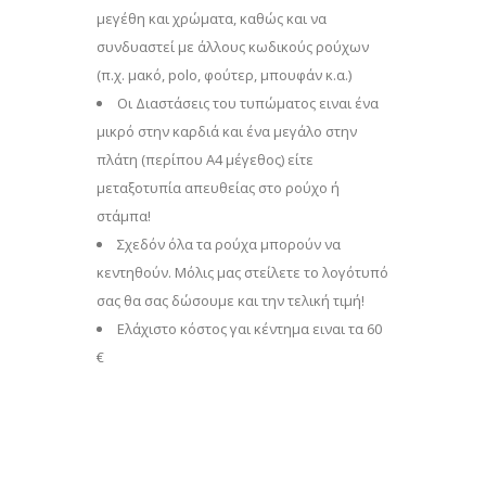
μεγέθη και χρώματα, καθώς και να
συνδυαστεί με άλλους κωδικούς ρούχων
(π.χ. μακό, polo, φούτερ, μπουφάν κ.α.)
Οι Διαστάσεις του τυπώματος ειναι ένα
μικρό στην καρδιά και ένα μεγάλο στην
πλάτη (περίπου Α4 μέγεθος) είτε
μεταξοτυπία απευθείας στο ρούχο ή
στάμπα!
Σχεδόν όλα τα ρούχα μπορούν να
κεντηθούν. Μόλις μας στείλετε το λογότυπό
σας θα σας δώσουμε και την τελική τιμή!
Eλάχιστο κόστος γαι κέντημα ειναι τα 60
€