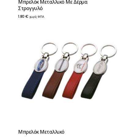
Μπρελόκ Μεταλλικό Με Δέρμα
Στρογγυλό
1.80
€
χωρίς ΦΠΑ
Μπρελόκ Μεταλλικό