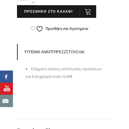
Στυλό
"Falcon"
ΠΡΟΣΘΗΚΗ ΣΤΟ ΚΑΛΑΘΙ
quantity
Προσθήκη στα Αγαπημένα
TΥΠΩΜΑ ΑΝΑΠΤΗΡΕΣ/ΣΤΥΛΟ UV
Eλάχιστο κόστος εκτύπωσης προϊόντων
για ένα χρώμα ειναι τα 60€