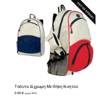
OUT OF STOCK!
Τσάντα Δίχρωμη Με Θήκη Κινητού
0.00
€
χωρίς ΦΠΑ