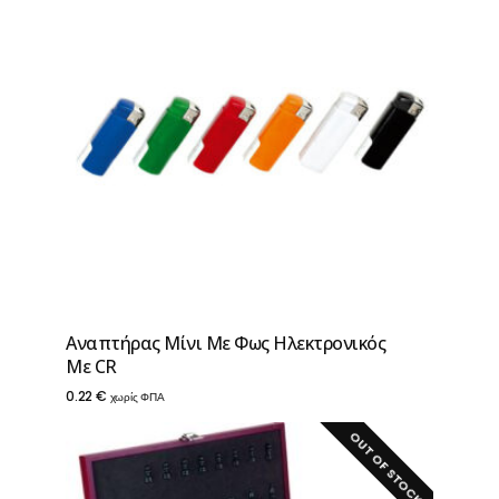
Αναπτήρας Μίνι Με Φως Hλεκτρονικός
Με CR
0.22
€
χωρίς ΦΠΑ
OUT OF STOCK!