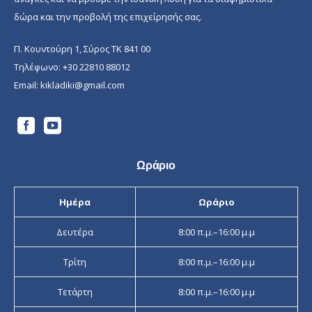
δώρα και την προβολή της επιχείρησής σας.
Π. Κουντούρη 1, Σύρος ΤΚ 841 00
Τηλέφωνο:
+30 22810 88012
Email:
kikladiki@gmail.com
Ωράριο
Ημέρα
Ωράριο
Δευτέρα
8:00 π.μ.–16:00 μ.μ
Τρίτη
8:00 π.μ.–16:00 μ.μ
Τετάρτη
8:00 π.μ.–16:00 μ.μ