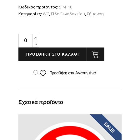
Κωδικός προϊόντος:
SIM_10
Κατηγορίες:
WC
,
Είδη Ξενοδοχείου
,
Σήμανση
Σετ
αυτοκόλλητα
WC
ΠΡΟΣΘΗΚΗ ΣΤΟ ΚΑΛΑΘΙ
Man
-
Προσθήκη στα Αγαπημένα
Woman
quantity
Σχετικά προϊόντα
SALE!