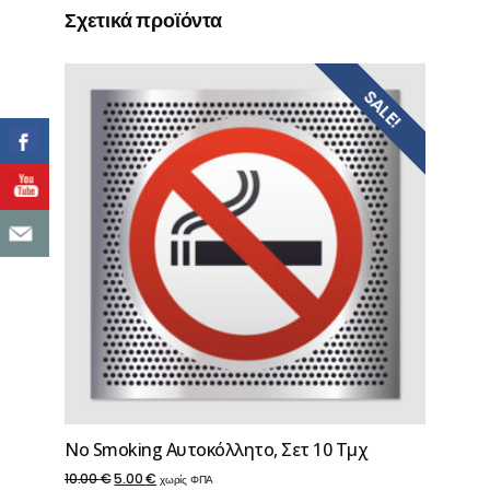
Σχετικά προϊόντα
SALE!
No Smoking Αυτοκόλλητο, Σετ 10 Τμχ
Original
Η
10.00
€
5.00
€
χωρίς ΦΠΑ