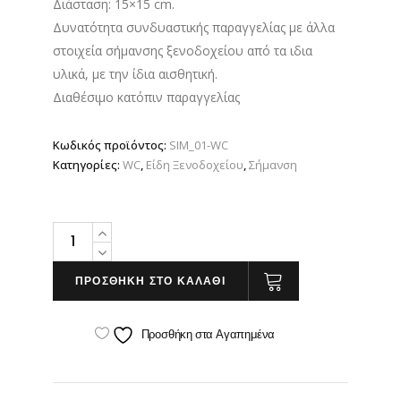
Διάσταση: 15×15 cm.
Δυνατότητα συνδυαστικής παραγγελίας με άλλα
στοιχεία σήμανσης ξενοδοχείου από τα ιδια
υλικά, με την ίδια αισθητική.
Διαθέσιμο κατόπιν παραγγελίας
Κωδικός προϊόντος:
SIM_01-WC
Κατηγορίες:
WC
,
Είδη Ξενοδοχείου
,
Σήμανση
Σήμανση
WC
Ανδρών,
ΠΡΟΣΘΗΚΗ ΣΤΟ ΚΑΛΑΘΙ
Γυναικών
&
Προσθήκη στα Αγαπημένα
ΑΜΕΑ
quantity