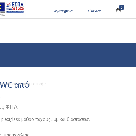
0
Αγαπημένα
Σύνδεση
 WC από
υκλαδική Διαφημιστική
/
Σημανση WC από plexiglass
s
ίς ΦΠΑ
plexiglass μαύρο πάχους 5μμ και διαστάσεων
ιν παραγγελίας