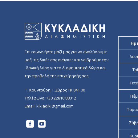
Ημ
Επικοινωνήστε μαζί μας για να αναλύσουμε
Δευ
μαζί τις δικές σας ανάγκες και να βρούμε την
ιδανική λύση για τα διαφημιστικά δώρα και
Τρ
την προβολή της επιχείρησής σας.
Τετ
Π. Κουντούρη 1, Σύρος ΤΚ 841 00
Πέμ
Τηλέφωνο:
+30 22810 88012
Email:
kikladiki@gmail.com
Παρα
Σάβ
Κυρ