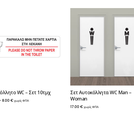
όλλητο WC – Σετ 10τμχ
Σετ Αυτοκόλλητα WC Man –
Woman
Price
–
8.00
€
χωρίς ΦΠΑ
17.00
€
χωρίς ΦΠΑ
range:
5.00 €
through