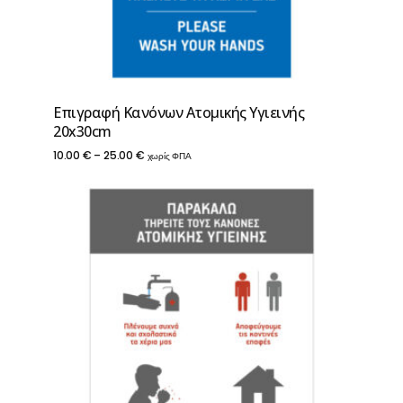
Επιγραφή Κανόνων Ατομικής Υγιεινής
20x30cm
Price
10.00
€
–
25.00
€
χωρίς ΦΠΑ
range:
10.00 €
through
25.00 €