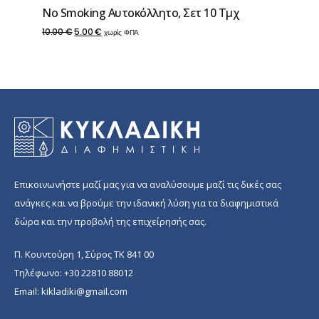
No Smoking Αυτοκόλλητο, Σετ 10 Τμχ
Original
Η
10.00
€
5.00
€
χωρίς ΦΠΑ
price
τρέχουσα
was:
τιμή
10.00 €.
είναι:
5.00 €.
Επικοινωνήστε μαζί μας για να αναλύσουμε μαζί τις δικές σας
ανάγκες και να βρούμε την ιδανική λύση για τα διαφημιστικά
δώρα και την προβολή της επιχείρησής σας.
Π. Κουντούρη 1, Σύρος ΤΚ 841 00
Τηλέφωνο:
+30 22810 88012
Email:
kikladiki@gmail.com