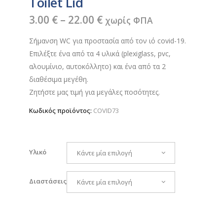
Toilet Lid
Price
3.00
€
–
22.00
€
χωρίς ΦΠΑ
range:
Σήμανση WC για προστασία από τον ιό covid-19.
3.00 €
Επιλέξτε ένα από τα 4 υλικά (plexiglass, pvc,
through
αλουμίνιο, αυτοκόλλητο) και ένα από τα 2
22.00 €
διαθέσιμα μεγέθη.
Ζητήστε μας τιμή για μεγάλες ποσότητες.
Κωδικός προϊόντος:
COVID73
Υλικό
Κάντε μία επιλογή
Διαστάσεις
Κάντε μία επιλογή