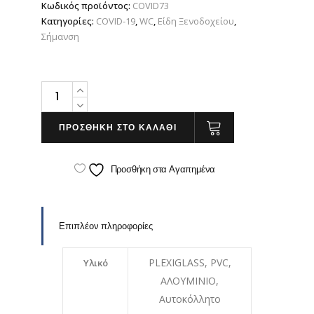
Κωδικός προϊόντος:
COVID73
Κατηγορίες:
COVID-19
,
WC
,
Είδη Ξενοδοχείου
,
Σήμανση
Σήμανση
WC
-
ΠΡΟΣΘΗΚΗ ΣΤΟ ΚΑΛΑΘΙ
Toilet
Lid
Προσθήκη στα Αγαπημένα
quantity
Επιπλέον πληροφορίες
PLEXIGLASS, PVC,
Υλικό
ΑΛΟΥΜΙΝΙΟ,
Αυτοκόλλητο