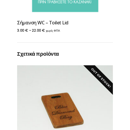
Σήμανση WC – Toilet Lid
Price
3.00
€
–
22.00
€
χωρίς ΦΠΑ
range:
3.00 €
Σχετικά προϊόντα
through
22.00 €
OUT OF STOCK!