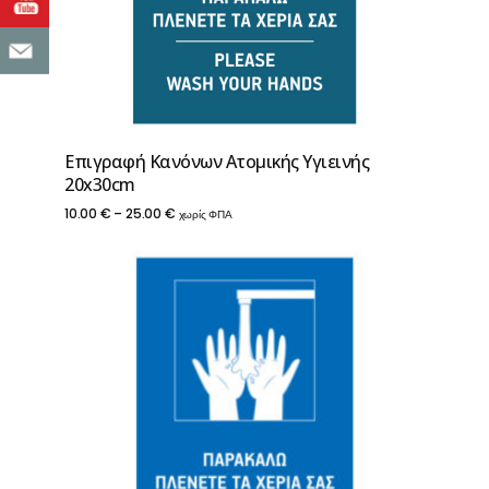
Επιγραφή Κανόνων Ατομικής Υγιεινής
20x30cm
Price
10.00
€
–
25.00
€
χωρίς ΦΠΑ
range:
10.00 €
through
25.00 €