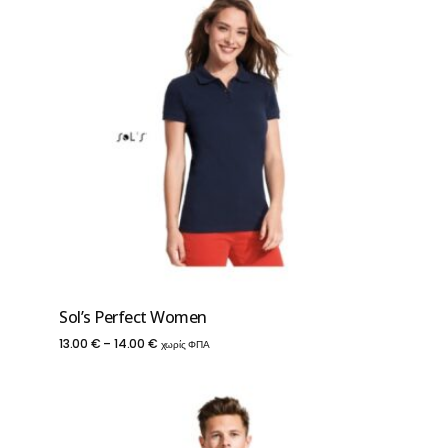
Sol’s Perfect Women
Price
13.00
€
–
14.00
€
χωρίς ΦΠΑ
range:
13.00 €
through