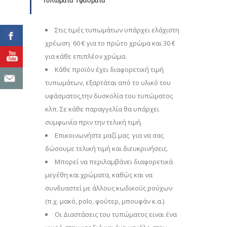
Τυπώματα Υφάσματα
Στις τιμές τυπωμάτων υπάρχει ελάχιστη
χρέωση 60 € για το πρώτο χρώμα και 30 €
για κάθε επιπλέον χρώμα.
Κάθε προϊόν έχει διαφορετική τιμή
τυπωμάτων, εξαρτάται από το υλικό του
υφάσματος,την δυσκολία του τυπώματος
κλπ. Σε κάθε παραγγελία θα υπάρχει
συμφωνία πριν την τελική τιμή.
Επικοινωνήστε μαζί μας για να σας
δώσουμε τελική τιμή και διευκρινήσεις.
Μπορεί να περιλαμβάνει διαφορετικά
μεγέθη και χρώματα, καθώς και να
συνδυαστεί με άλλους κωδικούς ρούχων
(π.χ. μακό, polo, φούτερ, μπουφάν κ.α.)
Οι Διαστάσεις του τυπώματος ειναι ένα