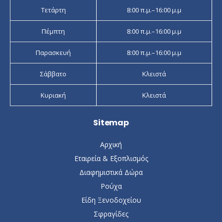
Τετάρτη
8:00 π.μ.–16:00 μ.μ
Πέμπτη
8:00 π.μ.–16:00 μ.μ
Παρασκευή
8:00 π.μ.–16:00 μ.μ
Σάββατο
Κλειστά
Κυριακή
Κλειστά
Sitemap
Αρχική
Εταιρεία & Εξοπλισμός
Διαφημιστικά Δώρα
Ρούχα
Είδη Ξενοδοχείου
Σφραγίδες