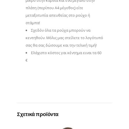
μικρό στην καρδιά και ένα μεγάλο στην
πλάτη (περίπου Α4 μέγεθος) είτε
μεταξοτυπία απευθείας στο ρούχο ή
στάμπα!
Σχεδόν όλα τα ρούχα μπορούν να
κεντηθούν. Μόλις μας στείλετε το λογότυπό
σας θα σας δώσουμε και την τελική τιμή!
Eλάχιστο κόστος γαι κέντημα ειναι τα 60
€
Σχετικά προϊόντα