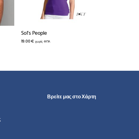
Sol’s People
19.00
€
χωρίς ΦΠΑ
Βρείτε μας στο Χάρτη
ς