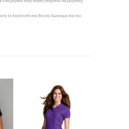
αι ένα μεγάλο στην πλάτη (περίπου Α4 μέγεθος)
λετε το λογότυπό σας θα σας δώσουμε και την