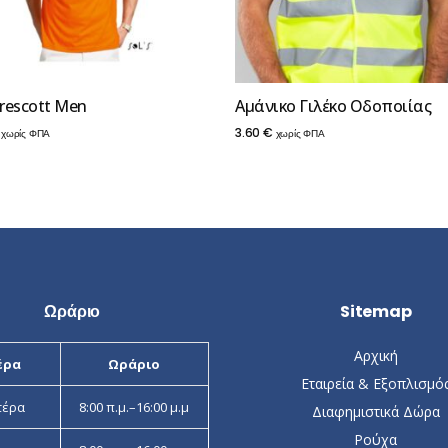
Prescott Men
Αμάνικο Γιλέκο Οδοποιίας
3.60
€
χωρίς ΦΠΑ
χωρίς ΦΠΑ
Ωράριο
Sitemap
Αρχική
έρα
Ωράριο
Εταιρεία & Εξοπλισμό
τέρα
8:00 π.μ.–16:00 μ.μ
Διαφημιστικά Δώρα
Ρούχα