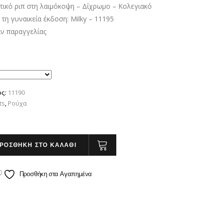
τικό ριπ στη λαιμόκοψη – Δίχρωμο – Κολεγιακό
 τη γυναικεία έκδοση: Milky – 11195
ιν παραγγελίας
ος:
11190
ts
,
Ρούχα
ΡΟΣΘΗΚΗ ΣΤΟ ΚΑΛΑΘΙ
Προσθήκη στα Αγαπημένα