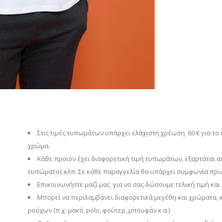
Στις τιμές τυπωμάτων υπάρχει ελάχιστη χρέωση 60 € για το
χρώμα.
Κάθε προϊόν έχει διαφορετική τιμή τυπωμάτων, εξαρτάται α
τυπώματος κλπ. Σε κάθε παραγγελία θα υπάρχει συμφωνία πριν 
Επικοινωνήστε μαζί μας για να σας δώσουμε τελική τιμή και 
Μπορεί να περιλαμβάνει διαφορετικά μεγέθη και χρώματα, 
ρούχων (π.χ. μακό, polo, φούτερ, μπουφάν κ.α.)