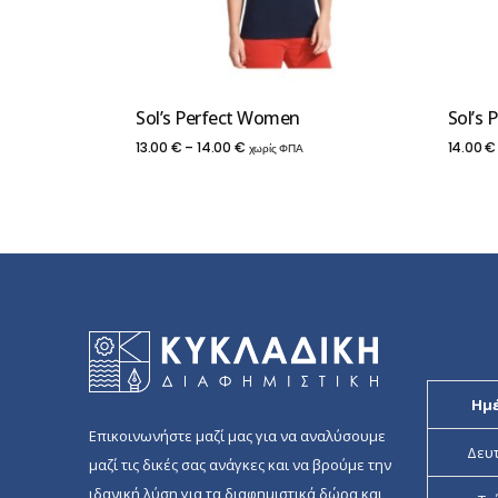
Sol’s Perfect Women
Sol’s 
Price
13.00
€
–
14.00
€
14.00
€
χωρίς ΦΠΑ
range:
13.00 €
through
14.00 €
Ημ
Επικοινωνήστε μαζί μας για να αναλύσουμε
Δευ
μαζί τις δικές σας ανάγκες και να βρούμε την
ιδανική λύση για τα διαφημιστικά δώρα και