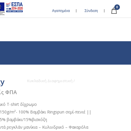
0
Αγαπημένα
Σύνδεση
ky
Κυκλαδική Διαφημιστική
/
Sol’s Funky
ίς ΦΠΑ
κό T-shirt δίχρωμο
 150g/m²- 100% Βαμβάκι Ringspun σεμί-πενιέ ||
85% βαμβάκι/15%βισκόζη
ντά ρεγκλάν μανίκια – Κυλινδρικό – Φακαρόλα