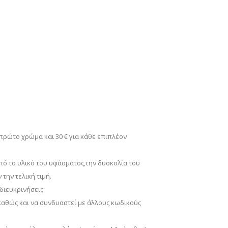
 πρώτο χρώμα και 30 € για κάθε επιπλέον
πό το υλικό του υφάσματος,την δυσκολία του
την τελική τιμή.
διευκρινήσεις.
καθώς και να συνδυαστεί με άλλους κωδικούς