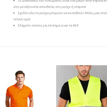
Οι Διαστάσεις του τυπώματος ειναι ένα μικρό στην καρδιά κ
είτε μεταξοτυπία απευθείας στο ρούχο ή στάμπα!
Σχεδόν όλα τα ρούχα μπορούν να κεντηθούν. Μόλις μας στεί
τελική τιμή!
Eλάχιστο κόστος γαι κέντημα ειναι τα 60 €