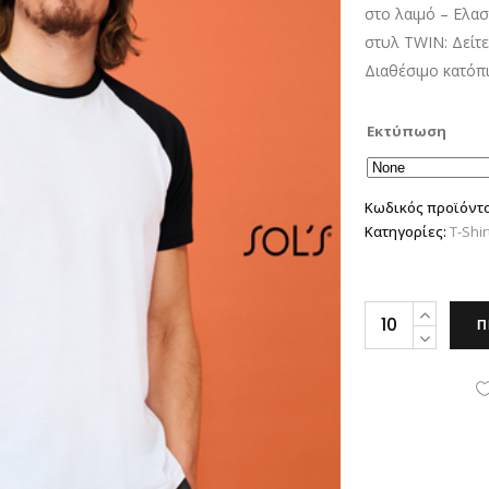
στο λαιμό – Ελασ
στυλ TWIN: Δείτε
Διαθέσιμο κατόπ
Εκτύπωση
Κωδικός προϊόντ
Κατηγορίες:
T-Shir
Sol's
Π
Funky
quantity