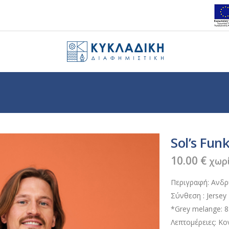
Sol’s Fun
10.00
€
χωρ
Περιγραφή: Ανδρι
Σύνθεση : Jersey
*Grey melange: 
Λεπτομέρειες: Κο