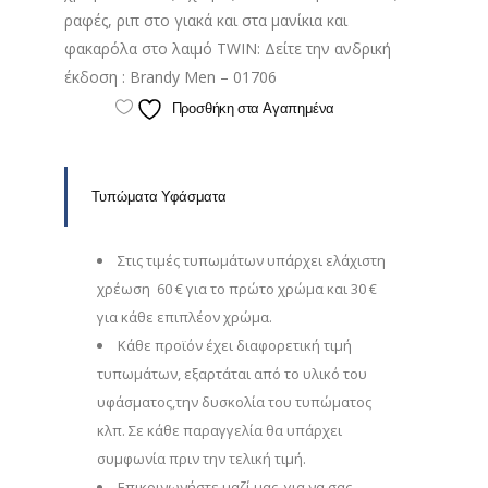
ραφές, ριπ στο γιακά και στα μανίκια και
φακαρόλα στο λαιμό TWIN: Δείτε την ανδρική
έκδοση : Brandy Men – 01706
Προσθήκη στα Αγαπημένα
Τυπώματα Υφάσματα
Στις τιμές τυπωμάτων υπάρχει ελάχιστη
χρέωση 60 € για το πρώτο χρώμα και 30 €
για κάθε επιπλέον χρώμα.
Κάθε προϊόν έχει διαφορετική τιμή
τυπωμάτων, εξαρτάται από το υλικό του
υφάσματος,την δυσκολία του τυπώματος
κλπ. Σε κάθε παραγγελία θα υπάρχει
συμφωνία πριν την τελική τιμή.
Επικοινωνήστε μαζί μας για να σας