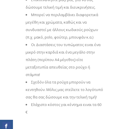
δώσουμε τελική τιμή και διευκρινήσεις.
Μπορεί να περιλαμβάνει διαφορετικά
μεγέθη και χρώματα, καθώς και να
συνδυαστεί με άλλους κωδικούς ρούχων
(π.χ. μακό, polo, φούτερ, μπουφάν κ.α.)
Οι Διαστάσεις του τυπώματος ειναι ένα
μικρό στην καρδιά και ένα μεγάλο στην
πλάτη (περίπου Α4 μέγεθος) είτε
μεταξοτυπία απευθείας στο ρούχο ή
στάμπα!
Σχεδόν όλα τα ρούχα μπορούν να
κεντηθούν. Μόλις μας στείλετε το λογότυπό
σας θα σας δώσουμε και την τελική τιμή!
Eλάχιστο κόστος γαι κέντημα ειναι τα 60
€