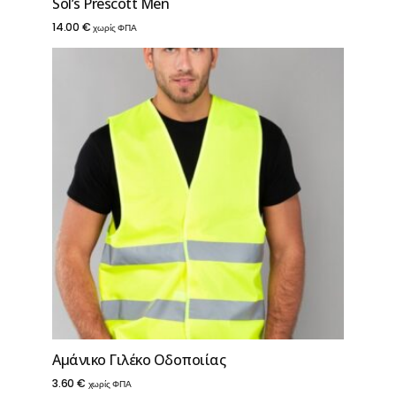
Sol’s Prescott Men
14.00
€
χωρίς ΦΠΑ
Αμάνικο Γιλέκο Οδοποιίας
3.60
€
χωρίς ΦΠΑ