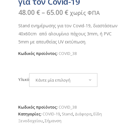
για τον Covid-19
Price
48.00
€
–
65.00
€
χωρίς ΦΠΑ
range:
Stand ενημέρωσης για τον Covid-19, διαστάσεων
48.00 €
40x60cm από αλουμίνιο πάχους 3mm, ή PVC
through
5mm με απευθείας UV εκτύπωση.
65.00 €
Κωδικός προϊόντος:
COVID_38
Υλικό
Κάντε μία επιλογή
Κωδικός προϊόντος:
COVID_38
Κατηγορίες:
COVID-19
,
Stand
,
Διάφορα
,
Είδη
Ξενοδοχείου
,
Σήμανση