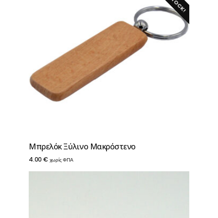
Μπρελόκ Ξύλινο Μακρόστενο
4.00
€
χωρίς ΦΠΑ