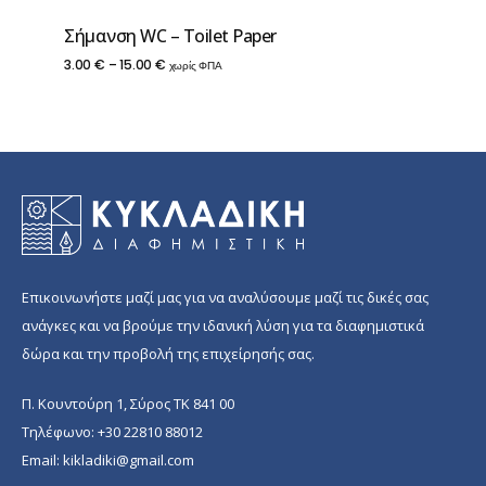
Σήμανση WC – Toilet Paper
Price
3.00
€
–
15.00
€
χωρίς ΦΠΑ
range:
3.00 €
through
15.00 €
Επικοινωνήστε μαζί μας για να αναλύσουμε μαζί τις δικές σας
ανάγκες και να βρούμε την ιδανική λύση για τα διαφημιστικά
δώρα και την προβολή της επιχείρησής σας.
Π. Κουντούρη 1, Σύρος ΤΚ 841 00
Τηλέφωνο:
+30 22810 88012
Email:
kikladiki@gmail.com