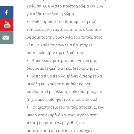
χρέωση 60 € για το πρώτο χρώμα και 30 €
για κάθε επιπλέον χρώμα.
Κάθε προϊόν έχει διαφορετική τιμή
τυπωμάτων, εξαρτάται από το υλικό του
υφάσματος,την δυσκολία του τυπώματος
κλπ. Σε κάθε παραγγελία θα υπάρχει
συμφωνία πριν την τελική τιμή.
Επικοινωνήστε μαζί μας για να σας
δώσουμε τελική τιμή και διευκρινήσεις.
Μπορεί να περιλαμβάνει διαφορετικά
μεγέθη και χρώματα, καθώς και να
συνδυαστεί με άλλους κωδικούς ρούχων
(π.χ. μακό, polo, φούτερ, μπουφάν κ.α.)
Οι Διαστάσεις του τυπώματος ειναι ένα
μικρό στην καρδιά και ένα μεγάλο στην
πλάτη (περίπου Α4 μέγεθος) είτε
μεταξοτυπία απευθείας στο ρούχο ή