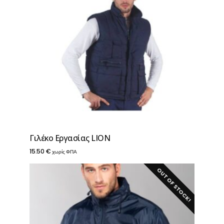
Γιλέκο Εργασίας LION
15.50
€
χωρίς ΦΠΑ
OUT OF STOCK!