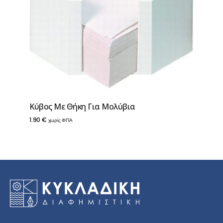
Κύβος Με Θήκη Για Μολύβια
1.90
€
χωρίς ΦΠΑ