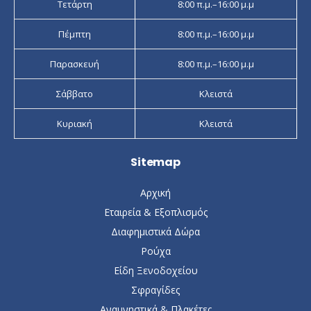
Τετάρτη
8:00 π.μ.–16:00 μ.μ
Πέμπτη
8:00 π.μ.–16:00 μ.μ
Παρασκευή
8:00 π.μ.–16:00 μ.μ
Σάββατο
Κλειστά
Κυριακή
Κλειστά
Sitemap
Αρχική
Εταιρεία & Εξοπλισμός
Διαφημιστικά Δώρα
Ρούχα
Είδη Ξενοδοχείου
Σφραγίδες
Αναμνηστικά & Πλακέτες