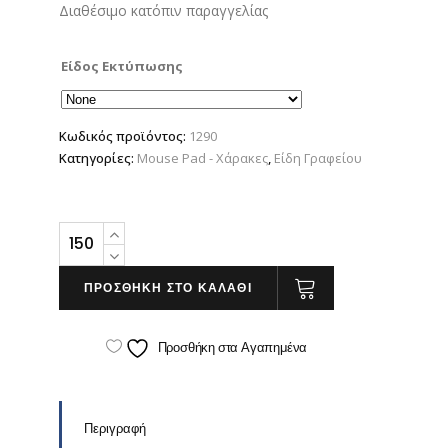
Διαθέσιμο κατόπιν παραγγελίας
Είδος Εκτύπωσης
Κωδικός προϊόντος:
1290
Κατηγορίες:
Mouse Pad - Χάρακες
,
Είδη Γραφείου
Χάρακας
30
cm
ΠΡΟΣΘΗΚΗ ΣΤΟ ΚΑΛΑΘΙ
quantity
Προσθήκη στα Αγαπημένα
Περιγραφή