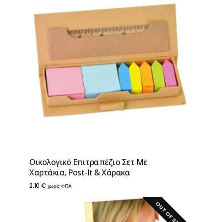
Οικολογικό Επιτραπέζιο Σετ Με
Χαρτάκια, Post-It & Χάρακα
2.10
€
χωρίς ΦΠΑ
OUT OF STOCK!