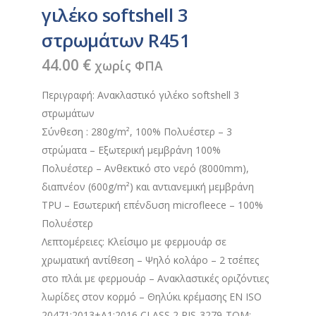
γιλέκο softshell 3
στρωμάτων R451
44.00
€
χωρίς ΦΠΑ
Περιγραφή: Ανακλαστικό γιλέκο softshell 3
στρωμάτων
Σύνθεση : 280g/m², 100% Πολυέστερ – 3
στρώματα – Εξωτερική µεµβράνη 100%
Πολυέστερ – Ανθεκτικό στο νερό (8000mm),
διαπνέον (600g/m²) και αντιανεμική μεμβράνη
TPU – Εσωτερική επένδυση microfleece – 100%
Πολυέστερ
Λεπτομέρειες: Κλείσιμο με φερμουάρ σε
χρωματική αντίθεση – Ψηλό κολάρο – 2 τσέπες
στο πλάι με φερμουάρ – Ανακλαστικές οριζόντιες
λωρίδες στον κορμό – Θηλύκι κρέμασης EN ISO
20471:2013+A1:2016 CLASS 2 RIS-3279-TOM: