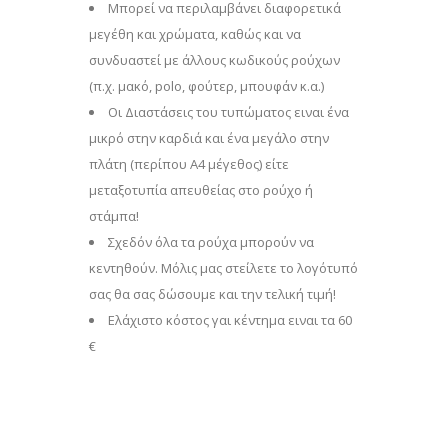
Μπορεί να περιλαμβάνει διαφορετικά
μεγέθη και χρώματα, καθώς και να
συνδυαστεί με άλλους κωδικούς ρούχων
(π.χ. μακό, polo, φούτερ, μπουφάν κ.α.)
Οι Διαστάσεις του τυπώματος ειναι ένα
μικρό στην καρδιά και ένα μεγάλο στην
πλάτη (περίπου Α4 μέγεθος) είτε
μεταξοτυπία απευθείας στο ρούχο ή
στάμπα!
Σχεδόν όλα τα ρούχα μπορούν να
κεντηθούν. Μόλις μας στείλετε το λογότυπό
σας θα σας δώσουμε και την τελική τιμή!
Eλάχιστο κόστος γαι κέντημα ειναι τα 60
€