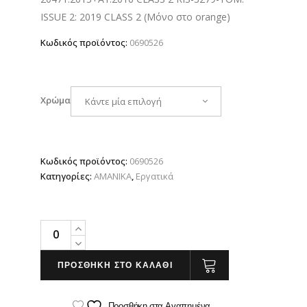
ISSUE 2: 2019 CLASS 2 (Μόνο στο orange)
Κωδικός προϊόντος:
0690526
Χρώμα
Κάντε μία επιλογή
Κωδικός προϊόντος:
0690526
Κατηγορίες:
ΑΜΑΝΙΚΑ
,
Εργατικά
Ανακλαστικό
γιλέκο
softshell
ΠΡΟΣΘΗΚΗ ΣΤΟ ΚΑΛΑΘΙ
3
στρωμάτων
Προσθήκη στα Αγαπημένα