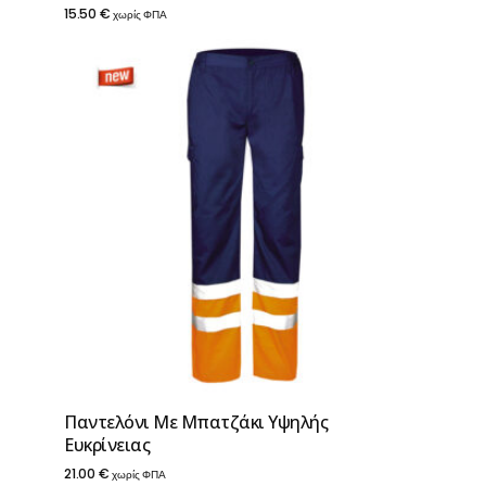
15.50
€
χωρίς ΦΠΑ
Παντελόνι Με Μπατζάκι Υψηλής
Ευκρίνειας
21.00
€
χωρίς ΦΠΑ