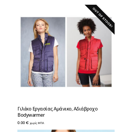
OUT OF STOCK!
Γιλέκο Εργασίας Αμάνικο, Αδιάβροχο
Βodywarmer
0.00
€
χωρίς ΦΠΑ