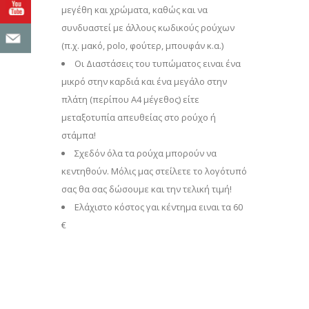
μεγέθη και χρώματα, καθώς και να
συνδυαστεί με άλλους κωδικούς ρούχων
(π.χ. μακό, polo, φούτερ, μπουφάν κ.α.)
Οι Διαστάσεις του τυπώματος ειναι ένα
μικρό στην καρδιά και ένα μεγάλο στην
πλάτη (περίπου Α4 μέγεθος) είτε
μεταξοτυπία απευθείας στο ρούχο ή
στάμπα!
Σχεδόν όλα τα ρούχα μπορούν να
κεντηθούν. Μόλις μας στείλετε το λογότυπό
σας θα σας δώσουμε και την τελική τιμή!
Eλάχιστο κόστος γαι κέντημα ειναι τα 60
€