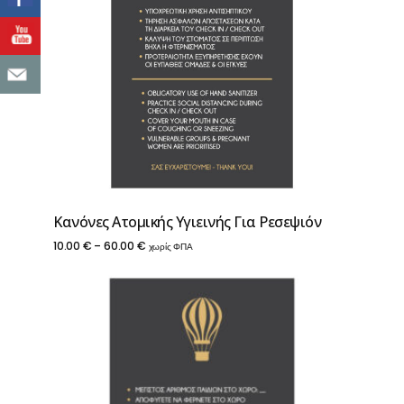
Κανόνες Ατομικής Υγιεινής Για Ρεσεψιόν
Price
10.00
€
–
60.00
€
χωρίς ΦΠΑ
range:
10.00 €
through
60.00 €