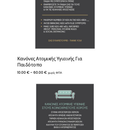
Κανόνες Ατομικής Υγιεινής Για
Παιδότοπο
Price
10.00
€
–
60.00
€
χωρίς ΦΠΑ
range:
10.00 €
through
60.00 €