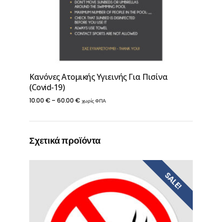
Κανόνες Ατομικής Υγιεινής Για Πισίνα
(Covid-19)
Price
10.00
€
–
60.00
€
χωρίς ΦΠΑ
range:
10.00 €
Σχετικά προϊόντα
through
60.00 €
SALE!