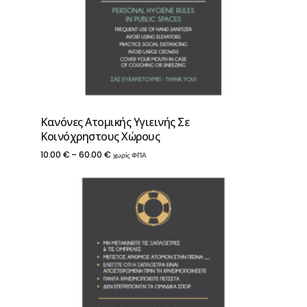
Κανόνες Ατομικής Υγιεινής Σε
Κοινόχρηστους Χώρους
Price
10.00
€
–
60.00
€
χωρίς ΦΠΑ
range:
10.00 €
through
60.00 €