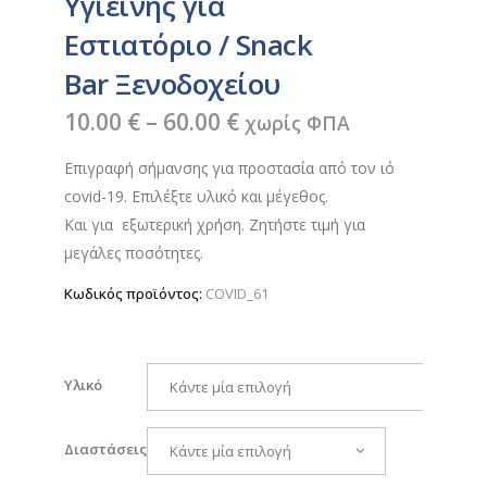
Υγιεινής για
Eστιατόριο / Snack
Bar Ξενοδοχείου
Price
10.00
€
–
60.00
€
χωρίς ΦΠΑ
range:
Επιγραφή σήμανσης για προστασία από τον ιό
10.00 €
covid-19. Επιλέξτε υλικό και μέγεθος.
through
Και για εξωτερική χρήση. Ζητήστε τιμή για
60.00 €
μεγάλες ποσότητες.
Κωδικός προϊόντος:
COVID_61
Υλικό
Κάντε μία επιλογή
Διαστάσεις
Κάντε μία επιλογή