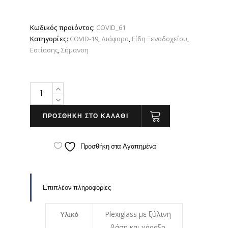
Κωδικός προϊόντος:
COVID_61
Κατηγορίες:
COVID-19
,
Διάφορα
,
Είδη Ξενοδοχείου
,
Εστίασης
,
Σήμανση
Κανόνες
Ατομικής
Υγιεινής
ΠΡΟΣΘΗΚΗ ΣΤΟ ΚΑΛΑΘΙ
για
Eστιατόριο
Προσθήκη στα Αγαπημένα
/
Snack
Bar
Επιπλέον πληροφορίες
Ξενοδοχείου
quantity
Plexiglass µε ξύλινη
Υλικό
βάση και χάραξη