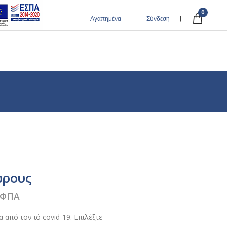
0
Αγαπημένα
Σύνδεση
νόνες Ατομικής Υγιεινής σε Κοινόχρηστους Χώρους
ώρους
 ΦΠΑ
:
από τον ιό covid-19. Επιλέξτε
€