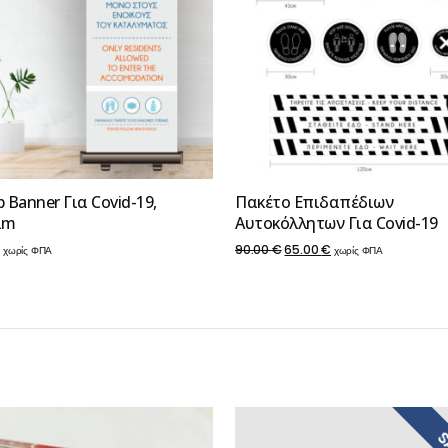
p Banner Για Covid-19,
Πακέτο Επιδαπέδιων
2m
Αυτοκόλλητων Για Covid-19
Original
Η
€
90.00
€
65.00
€
χωρίς ΦΠΑ
χωρίς ΦΠΑ
price
τρέχουσα
was:
τιμή
90.00 €.
είναι:
65.00 €.