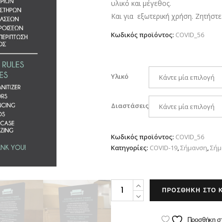
υλικό και μέγεθος.
throu
Και για εξωτερική χρήση. Ζητήστε
60.00 
Κωδικός προϊόντος:
COVID_56
Υλικό
Κάντε μία επιλογή
Διαστάσεις
Κάντε μία επιλογή
Κωδικός προϊόντος:
COVID_56
Κατηγορίες:
COVID-19
,
Σήμανση
,
Σήμ
Κανόνες
ΠΡΟΣΘΗΚΗ ΣΤΟ 
Ατομικής
Υγιεινής
Προσθήκη σ