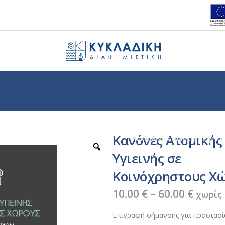
Κανόνες Ατομικής
Κυκλαδική Διαφημιστική
/
Κα
Υγιεινής σε
Κοινόχρηστους Χ
Price
10.00
€
–
60.00
€
χωρίς
range
Επιγραφή σήμανσης για προστασία 
10.00 