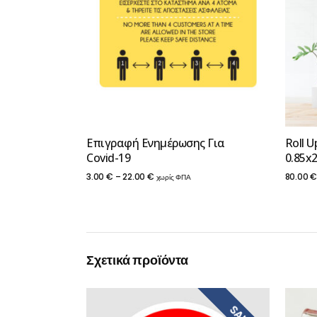
Επιγραφή Ενημέρωσης Για
Roll U
Covid-19
0.85x
Price
3.00
€
–
22.00
€
80.00
χωρίς ΦΠΑ
range:
3.00 €
through
Σχετικά προϊόντα
22.00 €