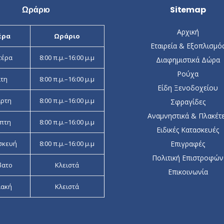
Ωράριο
Sitemap
Αρχική
έρα
Ωράριο
Εταιρεία & Εξοπλισμό
τέρα
8:00 π.μ.–16:00 μ.μ
Διαφημιστικά Δώρα
Ρούχα
ίτη
8:00 π.μ.–16:00 μ.μ
Είδη Ξενοδοχείου
άρτη
8:00 π.μ.–16:00 μ.μ
Σφραγίδες
Αναμνηστικά & Πλακέτ
πτη
8:00 π.μ.–16:00 μ.μ
Ειδικές Κατασκευές
σκευή
8:00 π.μ.–16:00 μ.μ
Επιγραφές
Πολιτική Επιστροφών
βατο
Κλειστά
Επικοινωνία
ιακή
Κλειστά