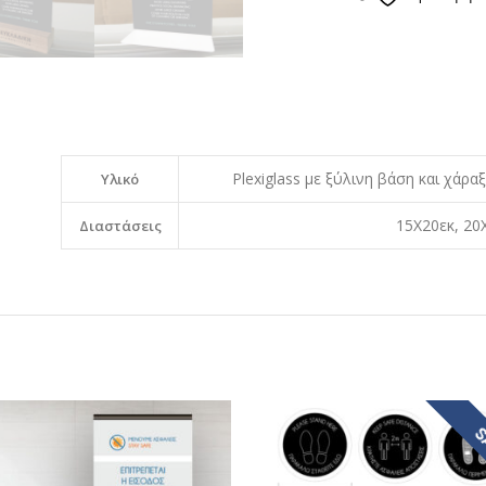
σε
Κοινόχρηστους
Χώρους
quantity
Plexiglass µε ξύλινη βάση και χάρ
Υλικό
15Χ20εκ, 20
Διαστάσεις
S