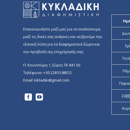
Ημ
Επικοινωνήστε μαζί μας για να αναλύσουμε
Δευ
μαζί τις δικές σας ανάγκες και να βρούμε την
ιδανική λύση για τα διαφημιστικά δώρα και
Τρ
την προβολή της επιχείρησής σας.
Τετ
Π. Κουντούρη 1, Σύρος ΤΚ 841 00
Πέμ
Τηλέφωνο:
+30 22810 88012
Email:
kikladiki@gmail.com
Παρα
Σάβ
Κυρ