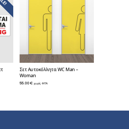
ALE!
ετ
Σετ Αυτοκόλλητα WC Man –
Woman
55.00
€
χωρίς ΦΠΑ