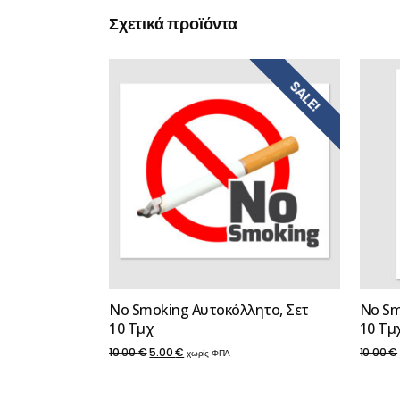
through
Σχετικά προϊόντα
65.00 €
SALE!
No Smoking Αυτοκόλλητο, Σετ
No Sm
10 Τμχ
10 Τμ
Original
Η
10.00
€
5.00
€
10.00
€
χωρίς ΦΠΑ
price
τρέχουσα