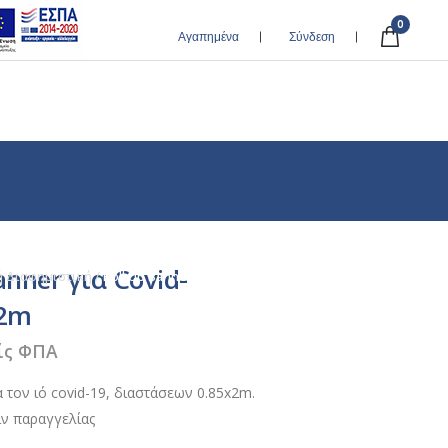
0
Αγαπημένα
Σύνδεση
anner για Covid-
ή Διαφημιστική
/
Roll Up Banner για Covid-19, 0.85x2m
x2m
ίς ΦΠΑ
ια τον ιό covid-19, διαστάσεων 0.85x2m.
ιν παραγγελίας