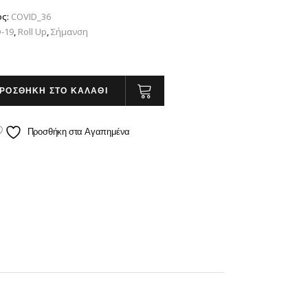
ος:
COVID_36
-19
,
Roll Up
,
Σήμανση
ΡΟΣΘΗΚΗ ΣΤΟ ΚΑΛΑΘΙ
Προσθήκη στα Αγαπημένα