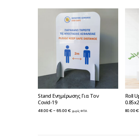
Stand Ενημέρωσης Για Τον
Roll U
Covid-19
0.85x
Price
48.00
€
–
65.00
€
80.00
χωρίς ΦΠΑ
range:
48.00 €