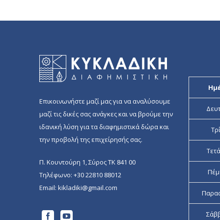
was:
τιμή
10.00 €.
είναι:
5.00 €.
Ημ
Επικοινωνήστε μαζί μας για να αναλύσουμε
Δευ
μαζί τις δικές σας ανάγκες και να βρούμε την
ιδανική λύση για τα διαφημιστικά δώρα και
Τρ
την προβολή της επιχείρησής σας.
Τετ
Π. Κουντούρη 1, Σύρος ΤΚ 841 00
Πέμ
Τηλέφωνο:
+30 22810 88012
Email:
kikladiki@gmail.com
Παρα
Σάβ