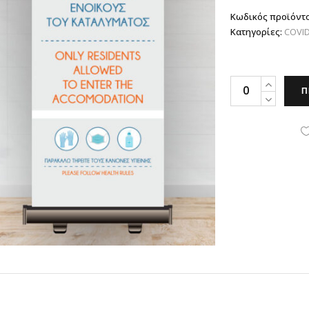
Κωδικός προϊόντ
Κατηγορίες:
COVID
Roll
Π
Up
Banner
για
Covid-
19,
0.85x2m
quantity