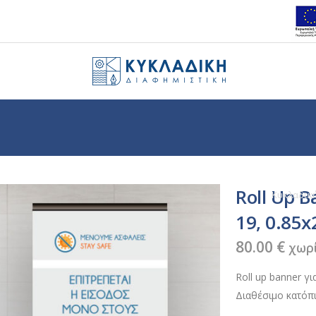
Roll Up B
Κυκλαδικ
19, 0.85
80.00
€
χωρ
Roll up banner γ
Διαθέσιμο κατόπ