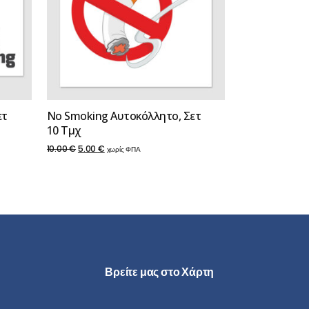
ετ
No Smoking Αυτοκόλλητο, Σετ
10 Τμχ
Original
Η
10.00
€
5.00
€
χωρίς ΦΠΑ
price
τρέχουσα
was:
τιμή
10.00 €.
είναι:
5.00 €.
Βρείτε μας στο Χάρτη