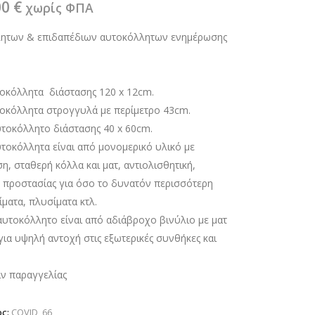
ginal
Η
00
€
χωρίς ΦΠΑ
ce
τρέχουσα
λητων & επιδαπέδιων αυτοκόλλητων ενημέρωσης
:
τιμή
0 €.
είναι:
65.00 €.
τοκόλλητα διάστασης 120 x 12cm.
τοκόλλητα στρογγυλά με περίμετρο 43cm.
υτοκόλλητο διάστασης 40 x 60cm.
τοκόλλητα είναι από μονομερικό υλικό με
, σταθερή κόλλα και ματ, αντιολισθητική,
 προστασίας για όσο το δυνατόν περισσότερη
ματα, πλυσίματα κτλ.
αυτοκόλλητο είναι από αδιάβροχο βινύλιο με ματ
ια υψηλή αντοχή στις εξωτερικές συνθήκες και
ιν παραγγελίας
ος:
COVID_66