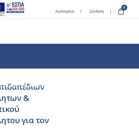
0
Αγαπημένα
Σύνδεση
Επιδαπέδιων
ων & Ενημερωτικού Αυτοκόλλητου για τον Covid-19
λητων &
τικού
ητου για τον