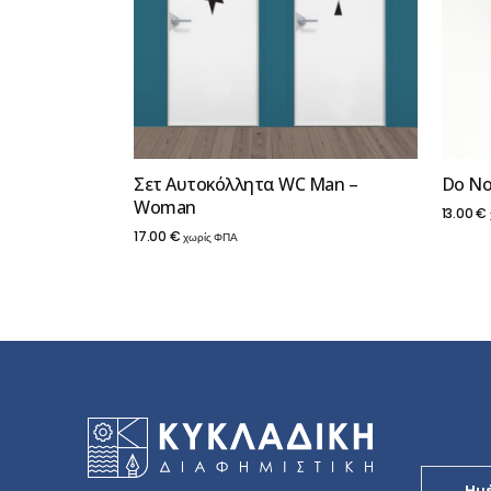
Σετ Αυτοκόλλητα WC Man –
Do No
Woman
13.00
€
17.00
€
χωρίς ΦΠΑ
Ημ