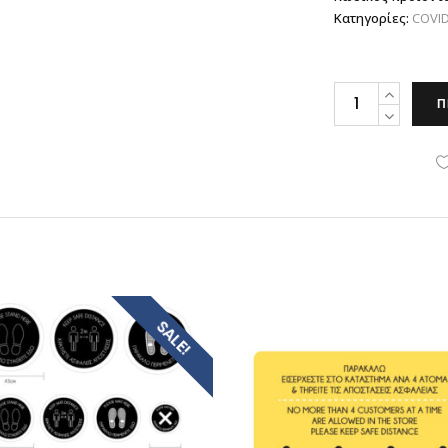
Κατηγορίες:
COVID
Πακέτο
Π
Επιδαπέδιων
Αυτοκόλλητων
&
Ενημερωτικού
Αυτοκόλλητου
για
τον
Covid-
SALE!
19
quantity