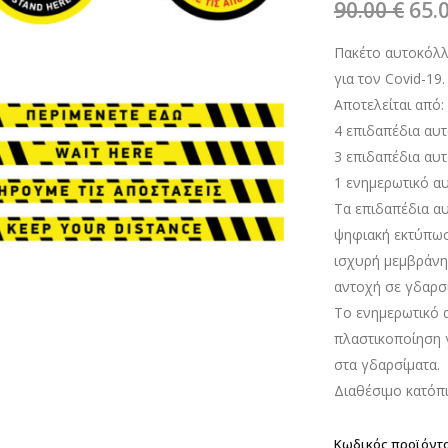
Ori
90.00
€
65.
pri
Πακέτο αυτοκόλ
was
για τον Covid-19.
90.0
Αποτελείται από:
4 επιδαπέδια αυ
3 επιδαπέδια αυ
1 ενημερωτικό α
Τα επιδαπέδια αυ
ψηφιακή εκτύπωση
ισχυρή μεμβράνη
αντοχή σε γδαρσί
Το ενημερωτικό 
πλαστικοποίηση γ
στα γδαρσίματα.
Διαθέσιμο κατόπ
Κωδικός προϊόντ