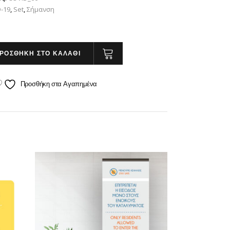
-19
,
Set
,
Σήμανση
ΡΟΣΘΗΚΗ ΣΤΟ ΚΑΛΑΘΙ
Προσθήκη στα Αγαπημένα