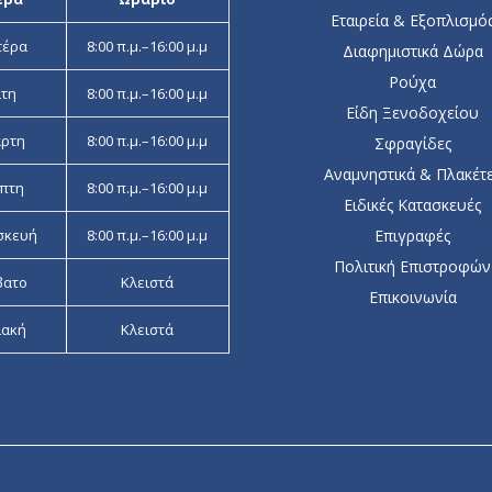
Εταιρεία & Εξοπλισμό
τέρα
8:00 π.μ.–16:00 μ.μ
Διαφημιστικά Δώρα
Ρούχα
ίτη
8:00 π.μ.–16:00 μ.μ
Είδη Ξενοδοχείου
άρτη
8:00 π.μ.–16:00 μ.μ
Σφραγίδες
Αναμνηστικά & Πλακέτ
πτη
8:00 π.μ.–16:00 μ.μ
Ειδικές Κατασκευές
σκευή
8:00 π.μ.–16:00 μ.μ
Επιγραφές
Πολιτική Επιστροφών
βατο
Κλειστά
Επικοινωνία
ιακή
Κλειστά