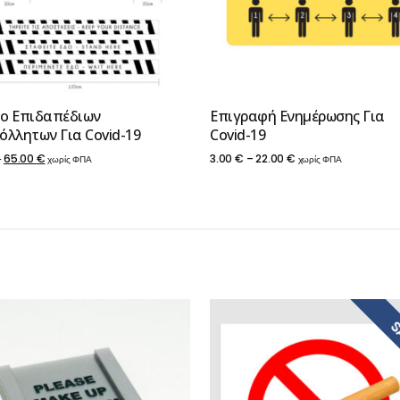
ο Επιδαπέδιων
Επιγραφή Ενημέρωσης Για
όλλητων Για Covid-19
Covid-19
Original
Η
Price
€
65.00
€
3.00
€
–
22.00
€
χωρίς ΦΠΑ
χωρίς ΦΠΑ
price
τρέχουσα
range:
was:
τιμή
3.00 €
90.00 €.
είναι:
through
65.00 €.
22.00 €
S