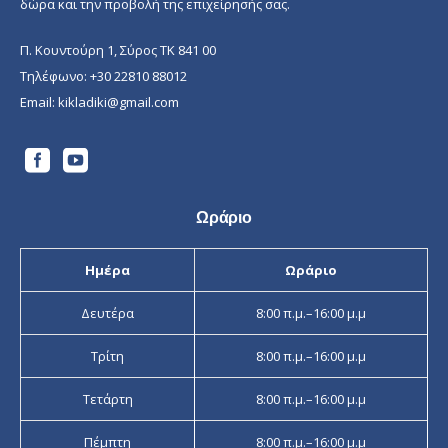
δώρα και την προβολή της επιχείρησής σας.
Π. Κουντούρη 1, Σύρος ΤΚ 841 00
Τηλέφωνο:
+30 22810 88012
Email:
kikladiki@gmail.com
Ωράριο
Ημέρα
Ωράριο
Δευτέρα
8:00 π.μ.–16:00 μ.μ
Τρίτη
8:00 π.μ.–16:00 μ.μ
Τετάρτη
8:00 π.μ.–16:00 μ.μ
Πέμπτη
8:00 π.μ.–16:00 μ.μ