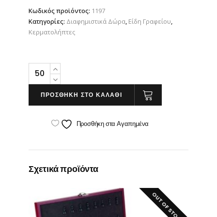
Κωδικός προϊόντος:
1197
Κατηγορίες:
Διαφημιστικά Δώρα
,
Είδη Γραφείου
,
Κερματολήπτες
Πλαστικός
Κερματολήπτης
quantity
ΠΡΟΣΘΗΚΗ ΣΤΟ ΚΑΛΑΘΙ
Προσθήκη στα Αγαπημένα
Σχετικά προϊόντα
OUT OF STOCK!