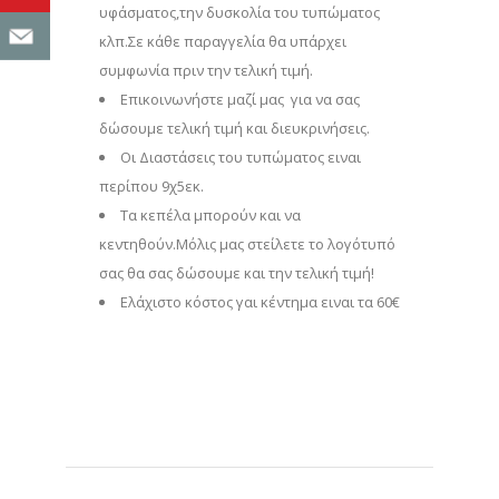
υφάσματος,την δυσκολία του τυπώματος
κλπ.Σε κάθε παραγγελία θα υπάρχει
συμφωνία πριν την τελική τιμή.
Επικοινωνήστε μαζί μας για να σας
δώσουμε τελική τιμή και διευκρινήσεις.
Οι Διαστάσεις του τυπώματος ειναι
περίπου 9χ5εκ.
Τα κεπέλα μπορούν και να
κεντηθούν.Μόλις μας στείλετε το λογότυπό
σας θα σας δώσουμε και την τελική τιμή!
Eλάχιστο κόστος γαι κέντημα ειναι τα 60€