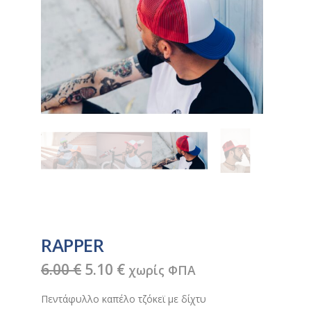
RAPPER
Original
Η
6.00
€
5.10
€
χωρίς ΦΠΑ
price
τρέχουσα
Πεντάφυλλο καπέλο τζόκεϊ με δίχτυ
was:
τιμή