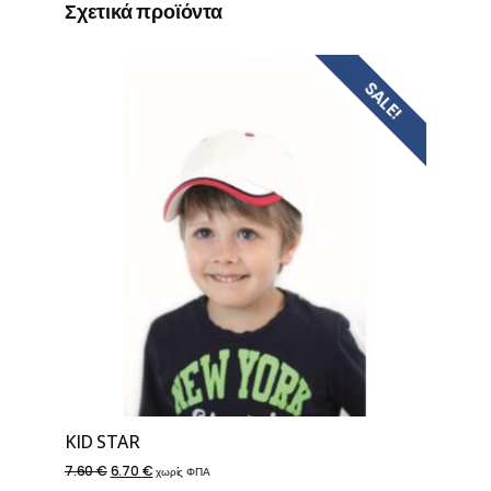
Σχετικά προϊόντα
SALE!
KID STAR
Original
Η
7.60
€
6.70
€
χωρίς ΦΠΑ