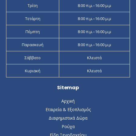
Τρίτη
8:00 π.μ.–16:00 μ.μ
Τετάρτη
8:00 π.μ.–16:00 μ.μ
Πέμπτη
8:00 π.μ.–16:00 μ.μ
Παρασκευή
8:00 π.μ.–16:00 μ.μ
Σάββατο
Κλειστά
Κυριακή
Κλειστά
Sitemap
Αρχική
Εταιρεία & Εξοπλισμός
Διαφημιστικά Δώρα
Ρούχα
Είδη Ξενοδοχείου