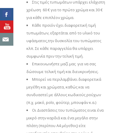
Στις τιμές τυπωμάτων υπάρχει ελάχιστη
χρέωση 60 € για το πρώτο χρώμα και 30 €
για κάθε επιπλέον χρώμα.
Κάθε προϊόν έχει διαφορετική τιμή
τυπωμάτων, εξαρτάται από το υλικό του
υφάσματος,την δυσκολία του τυπώματος
κλπ. Σε κάθε παραγγελία θα υπάρχει
συμφωνία πριν την τελική τιμή.
Επικοινωνήστε μαζί μας για να σας
δώσουμε τελική τιμή και διευκρινήσεις.
Μπορεί να περιλαμβάνει διαφορετικά
μεγέθη και χρώματα, καθώς και να
συνδυαστεί με άλλους κωδικούς ρούχων
(π.χ. μακό, polo, φούτερ, μπουφάν κ.α.)
Οι Διαστάσεις του τυπώματος ειναι ένα
μικρό στην καρδιά και ένα μεγάλο στην
πλάτη (περίπου Α4 μέγεθος) είτε