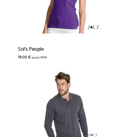
Sol’s People
19.00
€
χωρίς ΦΠΑ