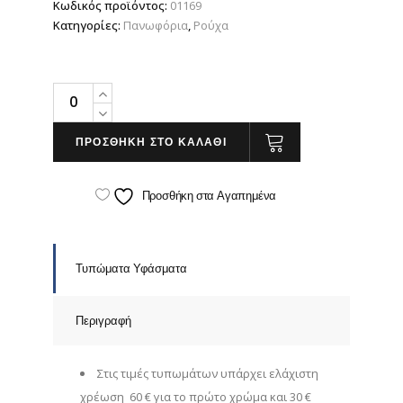
Κωδικός προϊόντος:
01169
Κατηγορίες:
Πανωφόρια
,
Ρούχα
Sol's
Shore
quantity
ΠΡΟΣΘΗΚΗ ΣΤΟ ΚΑΛΑΘΙ
Προσθήκη στα Αγαπημένα
Τυπώματα Υφάσματα
Περιγραφή
Στις τιμές τυπωμάτων υπάρχει ελάχιστη
χρέωση 60 € για το πρώτο χρώμα και 30 €