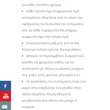
για κάθε επιπλέον χρώμα.
Κάθε προϊόν έχει διαφορετική τιμή
τυπωμάτων, εξαρτάται από το υλικό του
υφάσματος,την δυσκολία του τυπώματος
κλπ. Σε κάθε παραγγελία θα υπάρχει
συμφωνία πριν την τελική τιμή.
Επικοινωνήστε μαζί μας για να σας
δώσουμε τελική τιμή και διευκρινήσεις.
Μπορεί να περιλαμβάνει διαφορετικά
μεγέθη και χρώματα, καθώς και να
συνδυαστεί με άλλους κωδικούς ρούχων
(π.χ. μακό, polo, φούτερ, μπουφάν κ.α.)
Οι Διαστάσεις του τυπώματος ειναι ένα
μικρό στην καρδιά και ένα μεγάλο στην
πλάτη (περίπου Α4 μέγεθος) είτε
μεταξοτυπία απευθείας στο ρούχο ή
στάμπα!