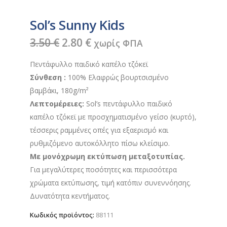
Sol’s Sunny Kids
Original
Η
3.50
€
2.80
€
χωρίς ΦΠΑ
price
τρέχουσα
Πεντάφυλλο παιδικό καπέλο τζόκεϊ
was:
τιμή
Σύνθεση :
100% Ελαφρώς βουρτσισμένο
3.50 €.
είναι:
βαμβάκι, 180g/m²
2.80 €.
Λεπτομέρειες:
Sol’s πεντάφυλλο παιδικό
καπέλο τζόκεϊ με προσχηματισμένο γείσο (κυρτό),
τέσσερις ραμμένες οπές για εξαερισμό και
ρυθμιζόμενο αυτοκόλλητο πίσω κλείσιμο.
Με μονόχρωμη εκτύπωση μεταξοτυπίας.
Για μεγαλύτερες ποσότητες και περισσότερα
χρώματα εκτύπωσης, τιμή κατόπιν συνεννόησης.
Δυνατότητα κεντήματος.
Κωδικός προϊόντος:
88111