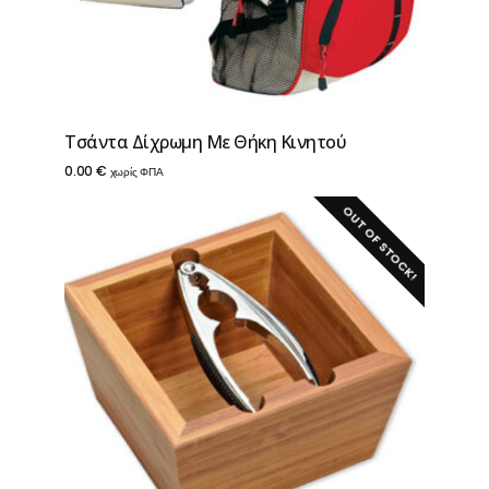
Τσάντα Δίχρωμη Με Θήκη Κινητού
0.00
€
χωρίς ΦΠΑ
OUT OF STOCK!