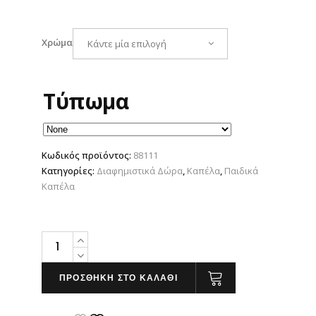
Χρώμα
Κάντε μία επιλογή
Τύπωμα
Κωδικός προϊόντος:
88111
Κατηγορίες:
Διαφημιστικά Δώρα
,
Καπέλα
,
Παιδικά
Καπέλα
Sol's
Sunny
Kids
ΠΡΟΣΘΗΚΗ ΣΤΟ ΚΑΛΑΘΙ
quantity