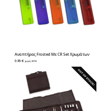
Αναπτήρας Frosted Με CR Set Χρωμάτων
0.35
€
χωρίς ΦΠΑ
OUT OF STOCK!