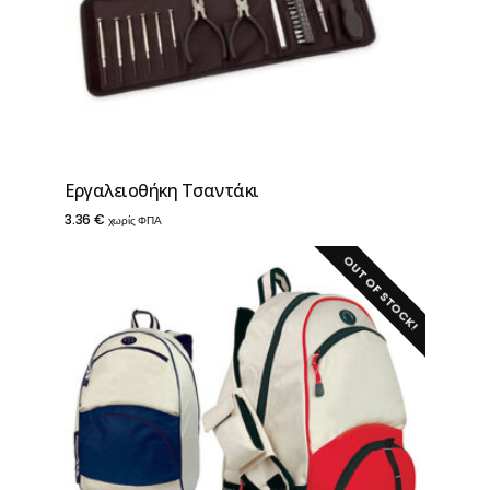
Εργαλειοθήκη Τσαντάκι
3.36
€
χωρίς ΦΠΑ
OUT OF STOCK!