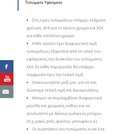
Τυπώματα Υφάσματα
Στις τιμές τυπωμάτων υπάρχει ελάχιστη
χρέωση 60 € για το πρώτο χρώμα και 30 €
για κάθε επιπλέον χρώμα.
Κάθε προϊόν έχει διαφορετική τιμή
τυπωμάτων, εξαρτάται από το υλικό του
υφάσματος,την δυσκολία του τυπώματος
κλπ. Σε κάθε παραγγελία θα υπάρχει
συμφωνία πριν την τελική τιμή.
Επικοινωνήστε μαζί μας για να σας
δώσουμε τελική τιμή και διευκρινήσεις.
Μπορεί να περιλαμβάνει διαφορετικά
μεγέθη και χρώματα, καθώς και να
συνδυαστεί με άλλους κωδικούς ρούχων
(π.χ. μακό, polo, φούτερ, μπουφάν κ.α.)
Οι Διαστάσεις του τυπώματος ειναι ένα