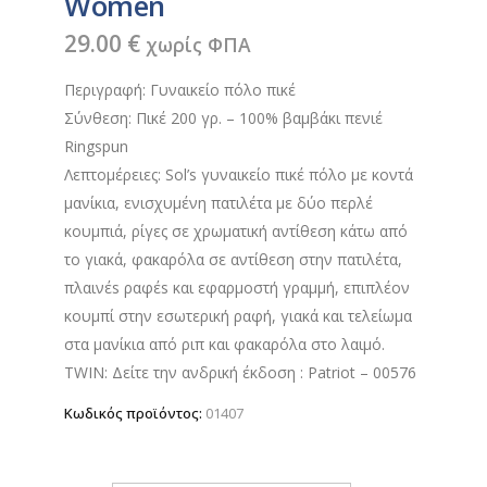
Women
29.00
€
χωρίς ΦΠΑ
Περιγραφή: Γυναικείο πόλο πικέ
Σύνθεση: Πικέ 200 γρ. – 100% βαμβάκι πενιέ
Ringspun
Λεπτομέρειες: Sol’s γυναικείο πικέ πόλο με κοντά
μανίκια, ενισχυμένη πατιλέτα με δύο περλέ
κουμπιά, ρίγες σε χρωματική αντίθεση κάτω από
το γιακά, φακαρόλα σε αντίθεση στην πατιλέτα,
πλαινέs ραφέs και εφαρμοστή γραμμή, επιπλέον
κουμπί στην εσωτερική ραφή, γιακά και τελείωμα
στα μανίκια από ριπ και φακαρόλα στο λαιμό.
TWIN: Δείτε την ανδρική έκδοση : Patriot – 00576
Κωδικός προϊόντος:
01407