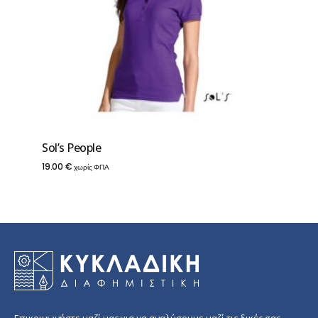
Sol’s People
19.00
€
χωρίς ΦΠΑ