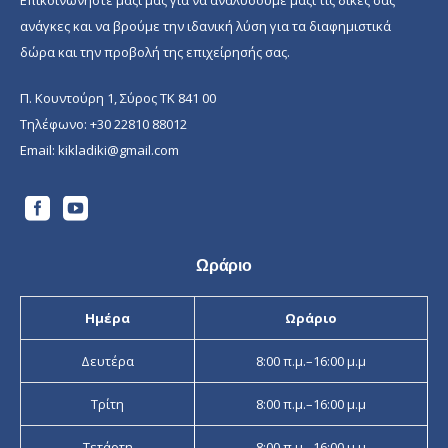
Επικοινωνήστε μαζί μας για να αναλύσουμε μαζί τις δικές σας
ανάγκες και να βρούμε την ιδανική λύση για τα διαφημιστικά
δώρα και την προβολή της επιχείρησής σας.
Π. Κουντούρη 1, Σύρος ΤΚ 841 00
Τηλέφωνο:
+30 22810 88012
Email:
kikladiki@gmail.com
Ωράριο
Ημέρα
Ωράριο
Δευτέρα
8:00 π.μ.–16:00 μ.μ
Τρίτη
8:00 π.μ.–16:00 μ.μ
Τετάρτη
8:00 π.μ.–16:00 μ.μ