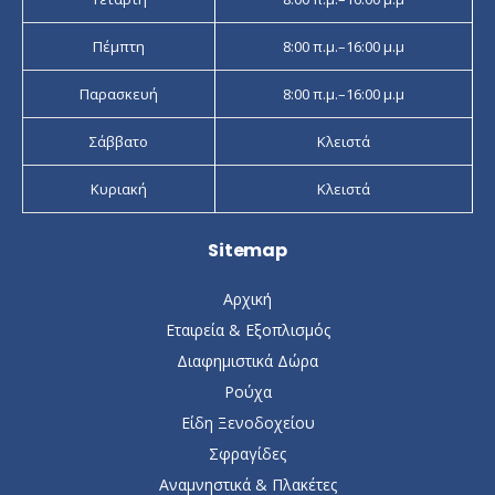
Πέμπτη
8:00 π.μ.–16:00 μ.μ
Παρασκευή
8:00 π.μ.–16:00 μ.μ
Σάββατο
Κλειστά
Κυριακή
Κλειστά
Sitemap
Αρχική
Εταιρεία & Εξοπλισμός
Διαφημιστικά Δώρα
Ρούχα
Είδη Ξενοδοχείου
Σφραγίδες
Αναμνηστικά & Πλακέτες