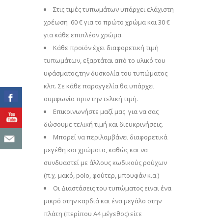
Στις τιμές τυπωμάτων υπάρχει ελάχιστη
χρέωση 60 € για το πρώτο χρώμα και 30 €
για κάθε επιπλέον χρώμα.
Κάθε προϊόν έχει διαφορετική τιμή
τυπωμάτων, εξαρτάται από το υλικό του
υφάσματος,την δυσκολία του τυπώματος
κλπ. Σε κάθε παραγγελία θα υπάρχει
συμφωνία πριν την τελική τιμή.
Επικοινωνήστε μαζί μας για να σας
δώσουμε τελική τιμή και διευκρινήσεις.
Μπορεί να περιλαμβάνει διαφορετικά
μεγέθη και χρώματα, καθώς και να
συνδυαστεί με άλλους κωδικούς ρούχων
(π.χ. μακό, polo, φούτερ, μπουφάν κ.α.)
Οι Διαστάσεις του τυπώματος ειναι ένα
μικρό στην καρδιά και ένα μεγάλο στην
πλάτη (περίπου Α4 μέγεθος) είτε