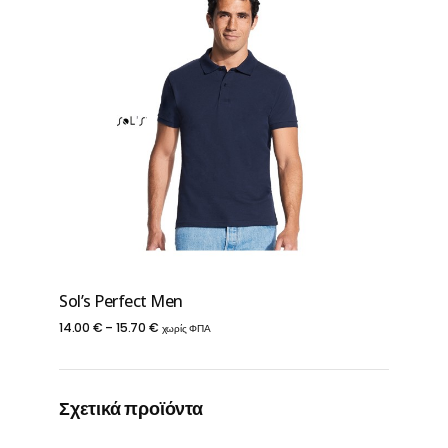
Sol’s Perfect Men
Price
14.00
€
–
15.70
€
χωρίς ΦΠΑ
range:
14.00 €
Σχετικά προϊόντα
through