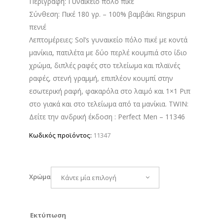
Περιγραφή: Γυναικείο πόλο πικέ
13.00 €
Σύνθεση: Πικέ 180 γρ. – 100% βαμβάκι Ringspun
through
πενιέ
14.00 €
Λεπτομέρειες: Sol’s γυναικείο πόλο πικέ με κοντά
μανίκια, πατιλέτα με δύο περλέ κουμπιά στο ίδιο
χρώμα, διπλές ραφές στο τελείωμα και πλαϊνές
ραφές, στενή γραμμή, επιπλέον κουμπί στην
εσωτερική ραφή, φακαρόλα στο λαιμό και 1×1 Ριπ
στο γιακά και στο τελείωμα από τα μανίκια. TWIN:
Δείτε την ανδρική έκδοση : Perfect Men – 11346
Κωδικός προϊόντος:
11347
Χρώμα
Κάντε μία επιλογή
Εκτύπωση