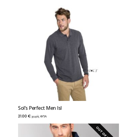
15.70 €
Sol’s Perfect Men Isl
21.00
€
χωρίς ΦΠΑ
OUT OF STOCK!