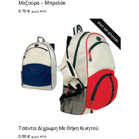
Μεζούρα – Μπρελόκ
0.70
€
χωρίς ΦΠΑ
OUT OF STOCK!
Τσάντα Δίχρωμη Με Θήκη Κινητού
0.00
€
χωρίς ΦΠΑ