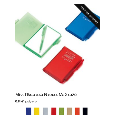
OUT OF STOCK!
Μίνι Πλαστικό Ντοσιέ Με Στυλό
0.81
€
χωρίς ΦΠΑ