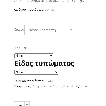
Στυλό μεταλλικό με Ιpad σιλικόνη με χάραξη.
Κωδικός προϊόντος:
004437
Χρώμα
Κάντε μία επιλογή
Χρώμα
Είδος τυπώματος
Κωδικός προϊόντος:
004437
Κατηγορίες:
Διαφημιστικά Δώρα
,
Μεταλλικά
,
Στυλό
Στυλό