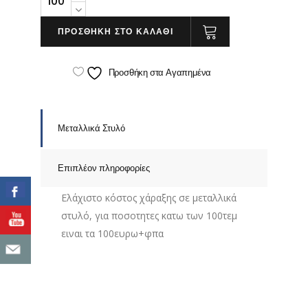
Μεταλλικό
με
ΠΡΟΣΘΗΚΗ ΣΤΟ ΚΑΛΑΘΙ
Ιpad
Σιλικόνη
Προσθήκη στα Αγαπημένα
quantity
Μεταλλικά Στυλό
Επιπλέον πληροφορίες
Ελάχιστο κόστος χάραξης σε μεταλλικά
στυλό, για ποσοτητες κατω των 100τεμ
ειναι τα 100ευρω+φπα