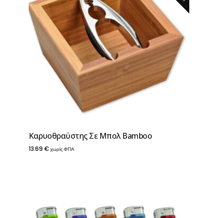
Καρυοθραύστης Σε Mπoλ Bamboo
13.69
€
χωρίς ΦΠΑ