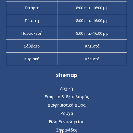
Τετάρτη
8:00 π.μ.–16:00 μ.μ
Πέμπτη
8:00 π.μ.–16:00 μ.μ
Παρασκευή
8:00 π.μ.–16:00 μ.μ
Σάββατο
Κλειστά
Κυριακή
Κλειστά
Sitemap
Αρχική
Εταιρεία & Εξοπλισμός
Διαφημιστικά Δώρα
Ρούχα
Είδη Ξενοδοχείου
Σφραγίδες