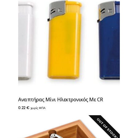
Aναπτήρας Μίνι Ηλεκτρονικός Με CR
0.22
€
χωρίς ΦΠΑ
OUT OF STOCK!